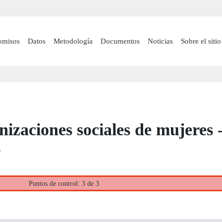
Pasar
al
contenido
 navigation
omisos
Datos
Metodología
Documentos
Noticias
Sobre el sitio
principal
nizaciones sociales de mujeres 
s
Puntos de control: 3 de 3