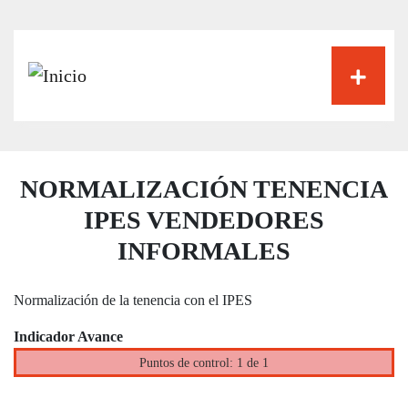
Pasar
al
contenido
principal
NORMALIZACIÓN TENENCIA
IPES VENDEDORES
INFORMALES
Normalización de la tenencia con el IPES
Indicador Avance
Puntos de control: 1 de 1