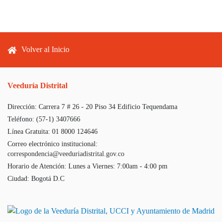
Footer menu
Volver al Inicio
Veeduría Distrital
Dirección:
Carrera 7 # 26 - 20 Piso 34 Edificio Tequendama
Teléfono:
(57-1) 3407666
Línea Gratuita:
01 8000 124646
Correo electrónico institucional:
correspondencia@veeduriadistrital.gov.co
Horario de Atención:
Lunes a Viernes: 7:00am - 4:00 pm
Ciudad:
Bogotá D.C