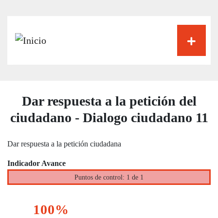
Pasar
al
contenido
principal
Dar respuesta a la petición del
ciudadano - Dialogo ciudadano 11
Dar respuesta a la petición ciudadana
Indicador Avance
Puntos de control: 1 de 1
100%