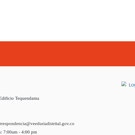
 Edificio Tequendama
rrespondencia@veeduriadistrital.gov.co
s: 7:00am - 4:00 pm