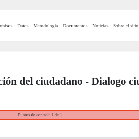
Pasar
al
contenido
 navigation
omisos
Datos
Metodología
Documentos
Noticias
Sobre el sitio
principal
ición del ciudadano - Dialogo c
Puntos de control: 1 de 1