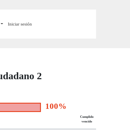
Iniciar sesión
iudadano 2
100%
Cumplido
vencido