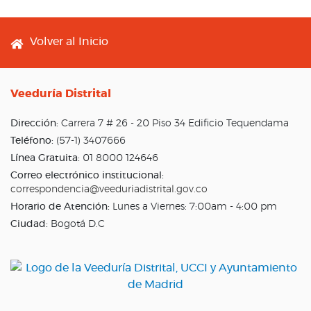
Footer menu
Volver al Inicio
Veeduría Distrital
Dirección:
Carrera 7 # 26 - 20 Piso 34 Edificio Tequendama
Teléfono:
(57-1) 3407666
Línea Gratuita:
01 8000 124646
Correo electrónico institucional:
correspondencia@veeduriadistrital.gov.co
Horario de Atención:
Lunes a Viernes: 7:00am - 4:00 pm
Ciudad:
Bogotá D.C