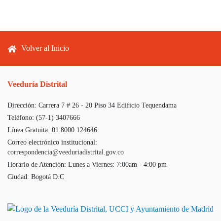
Footer menu
Volver al Inicio
Veeduría Distrital
Dirección:
Carrera 7 # 26 - 20 Piso 34 Edificio Tequendama
Teléfono:
(57-1) 3407666
Línea Gratuita:
01 8000 124646
Correo electrónico institucional:
correspondencia@veeduriadistrital.gov.co
Horario de Atención:
Lunes a Viernes: 7:00am - 4:00 pm
Ciudad:
Bogotá D.C