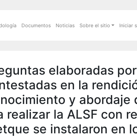
Pasar
al
contenido
n
dología
Documentos
Noticias
Sobre el sitio
Iniciar 
principal
eguntas elaboradas po
ntestadas en la rendici
nocimiento y abordaje 
 realizar la ALSF con r
tque se instalaron en l