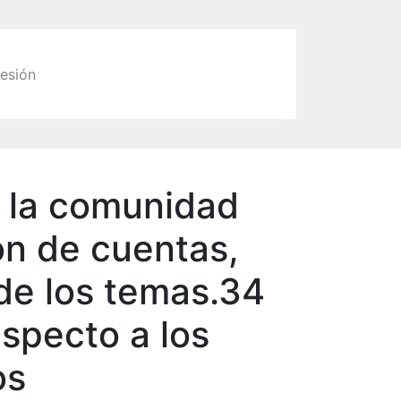
sesión
r la comunidad
ón de cuentas,
de los temas.34
especto a los
os