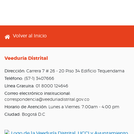
Footer menu
Volver al Inicio
Veeduría Distrital
Dirección:
Carrera 7 # 26 - 20 Piso 34 Edificio Tequendama
Teléfono:
(57-1) 3407666
Línea Gratuita:
01 8000 124646
Correo electrónico institucional:
correspondencia@veeduriadistrital.gov.co
Horario de Atención:
Lunes a Viernes: 7:00am - 4:00 pm
Ciudad:
Bogotá D.C