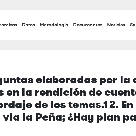
Pasar
al
contenido
n navigation
omisos
Datos
Metodología
Documentos
Noticias
So
principal
guntas elaboradas por la
 en la rendición de cuen
rdaje de los temas.12. En
 via la Peña; ¿Hay plan p