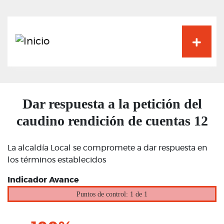
Pasar
al
contenido
principal
Dar respuesta a la petición del
caudino rendición de cuentas 12
La alcaldía Local se compromete a dar respuesta en
los términos establecidos
Indicador Avance
Puntos de control: 1 de 1