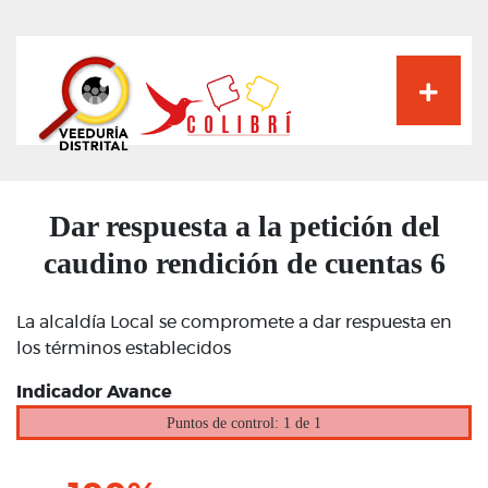
Pasar
al
contenido
principal
Dar respuesta a la petición del
caudino rendición de cuentas 6
La alcaldía Local se compromete a dar respuesta en
los términos establecidos
Indicador Avance
Puntos de control: 1 de 1