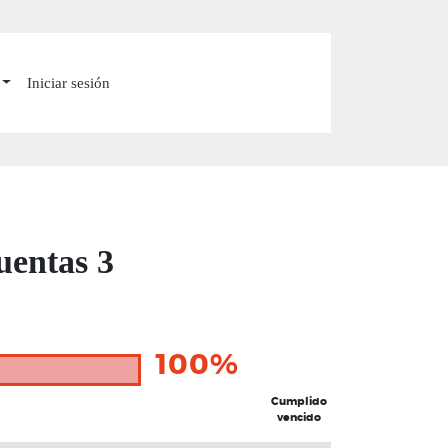
Iniciar sesión
uentas 3
100%
Cumplido
vencido