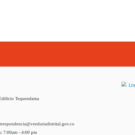
 Edificio Tequendama
rrespondencia@veeduriadistrital.gov.co
s: 7:00am - 4:00 pm