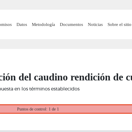
Pasar
al
contenido
 navigation
omisos
Datos
Metodología
Documentos
Noticias
Sobre el sitio
principal
ición del caudino rendición de c
puesta en los términos establecidos
Puntos de control: 1 de 1