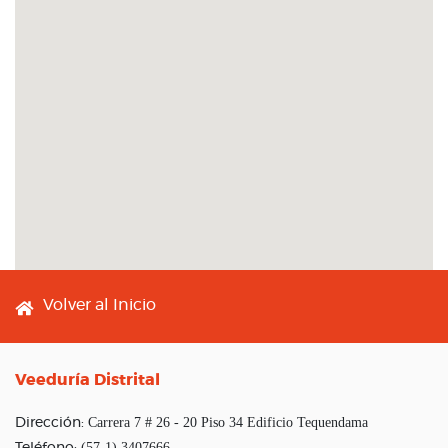
Footer menu
Volver al Inicio
Veeduría Distrital
Carrera 7 # 26 - 20 Piso 34 Edificio Tequendama
Dirección:
(57-1) 3407666
Teléfono: