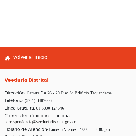
Footer menu
Volver al Inicio
Veeduría Distrital
Carrera 7 # 26 - 20 Piso 34 Edificio Tequendama
Dirección:
(57-1) 3407666
Teléfono:
01 8000 124646
Línea Gratuita:
Correo electrónico institucional:
correspondencia@veeduriadistrital.gov.co
Lunes a Viernes: 7:00am - 4:00 pm
Horario de Atención: