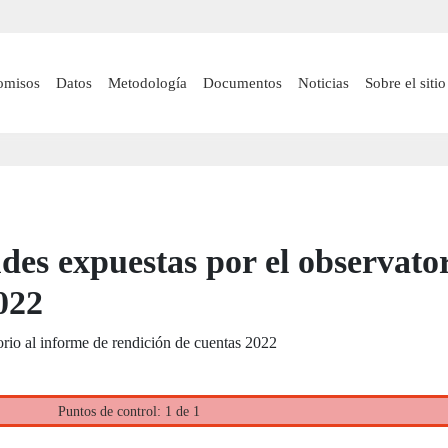
Pasar
al
contenido
 navigation
omisos
Datos
Metodología
Documentos
Noticias
Sobre el sitio
principal
des expuestas por el observator
022
orio al informe de rendición de cuentas 2022
Puntos de control: 1 de 1