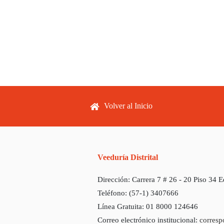
Footer menu
Volver al Inicio
Veeduría Distrital
Dirección:
Carrera 7 # 26 - 20 Piso 34 
Teléfono:
(57-1) 3407666
Línea Gratuita:
01 8000 124646
Correo electrónico institucional:
corresp