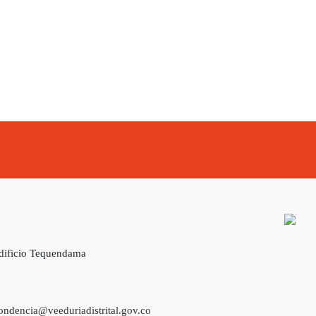
Edificio Tequendama
ondencia@veeduriadistrital.gov.co