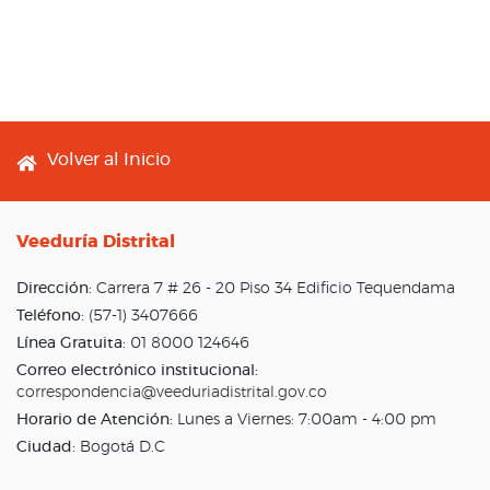
Footer menu
Volver al Inicio
Veeduría Distrital
Dirección:
Carrera 7 # 26 - 20 Piso 34 Edificio Tequendama
Teléfono:
(57-1) 3407666
Línea Gratuita:
01 8000 124646
Correo electrónico institucional:
correspondencia@veeduriadistrital.gov.co
Horario de Atención:
Lunes a Viernes: 7:00am - 4:00 pm
Ciudad:
Bogotá D.C