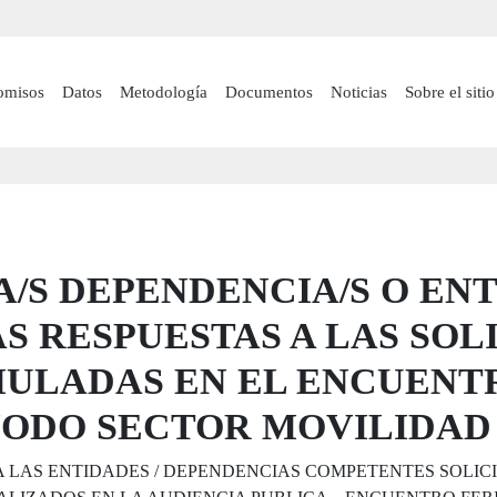
Pasar
al
contenido
 navigation
omisos
Datos
Metodología
Documentos
Noticias
Sobre el sitio
principal
/S DEPENDENCIA/S O ENT
S RESPUESTAS A LAS SOL
ULADAS EN EL ENCUENT
NODO SECTOR MOVILIDAD
 LAS ENTIDADES / DEPENDENCIAS COMPETENTES SOLICI