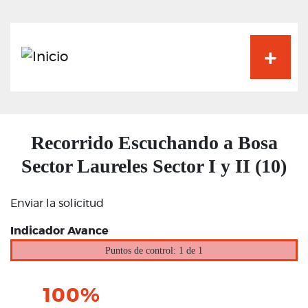
Pasar
al
contenido
principal
Recorrido Escuchando a Bosa
Sector Laureles Sector I y II (10)
Enviar la solicitud
Indicador Avance
Puntos de control: 1 de 1
100%