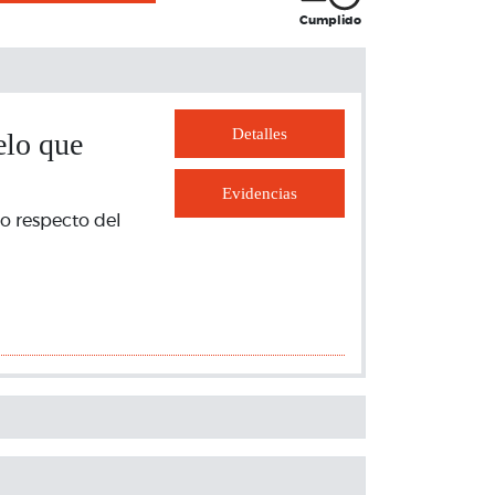
Cumplido
Detalles
elo que
Evidencias
co respecto del