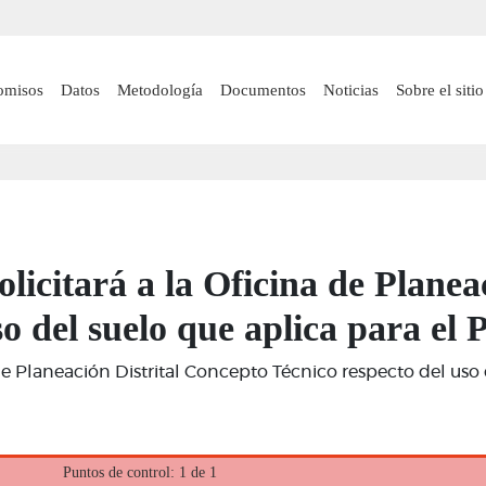
Pasar
al
contenido
 navigation
omisos
Datos
Metodología
Documentos
Noticias
Sobre el sitio
principal
olicitará a la Oficina de Plane
so del suelo que aplica para el
na de Planeación Distrital Concepto Técnico respecto del us
Puntos de control: 1 de 1