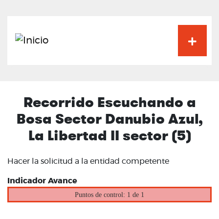
Pasar
al
contenido
principal
Recorrido Escuchando a
Bosa Sector Danubio Azul,
La Libertad II sector (5)
Hacer la solicitud a la entidad competente
Indicador Avance
Puntos de control: 1 de 1