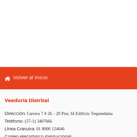
Footer menu
Volver al Inicio
Veeduría Distrital
Carrera 7 # 26 - 20 Piso 34 Edificio Tequendama
Dirección:
(57-1) 3407666
Teléfono:
01 8000 124646
Línea Gratuita:
Correo electrónico institucional: