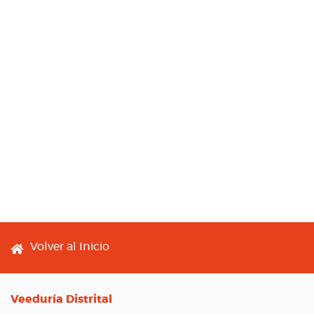
Footer menu
Volver al Inicio
Veeduría Distrital