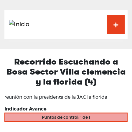
Pasar
al
contenido
principal
Recorrido Escuchando a
Bosa Sector Villa clemencia
y la florida (4)
reunión con la presidenta de la JAC la florida
Indicador Avance
Puntos de control: 1 de 1