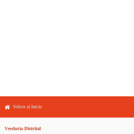
Footer menu
Volver al Inicio
Veeduría Distrital