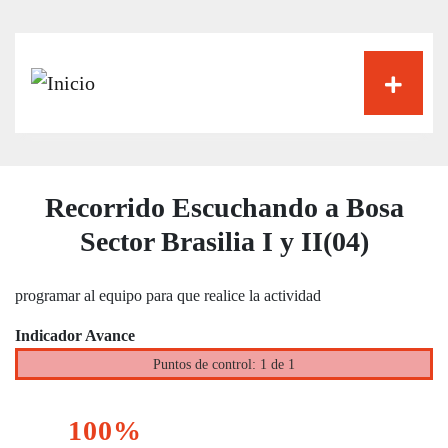
Pasar
al
contenido
principal
Recorrido Escuchando a Bosa
Sector Brasilia I y II(04)
programar al equipo para que realice la actividad
Indicador Avance
Puntos de control: 1 de 1
100%