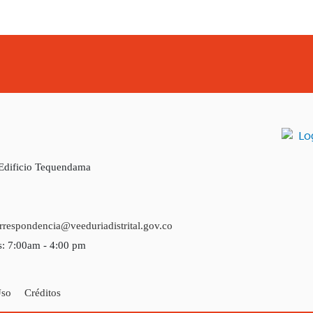
 Edificio Tequendama
rrespondencia@veeduriadistrital.gov.co
s: 7:00am - 4:00 pm
Uso
Créditos