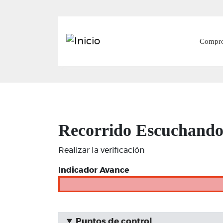
Main
Compr
Recorrido Escuchando a
Realizar la verificación
Indicador Avance
Puntos de control