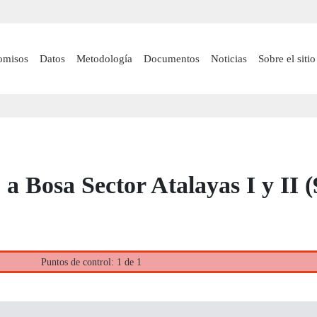
Pasar
al
contenido
 navigation
omisos
Datos
Metodología
Documentos
Noticias
Sobre el sitio
principal
 Bosa Sector Atalayas I y II (
Puntos de control: 1 de 1