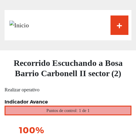
Pasar
al
contenido
principal
Recorrido Escuchando a Bosa
Barrio Carbonell II sector (2)
Realizar operativo
Indicador Avance
Puntos de control: 1 de 1
100%