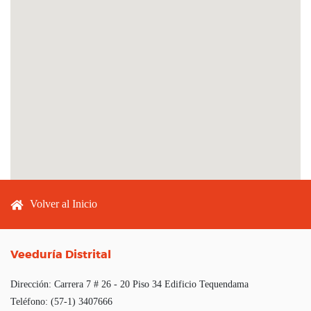
Footer menu
Volver al Inicio
Veeduría Distrital
Dirección:
Carrera 7 # 26 - 20 Piso 34 Edificio Tequendama
Teléfono:
(57-1) 3407666