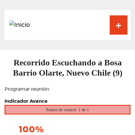
Pasar
al
contenido
principal
Recorrido Escuchando a Bosa
Barrio Olarte, Nuevo Chile (9)
Programar reunión
Indicador Avance
Puntos de control: 1 de 1
100%