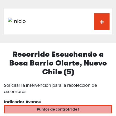
Pasar
al
contenido
principal
Recorrido Escuchando a
Bosa Barrio Olarte, Nuevo
Chile (5)
Solicitar la intervención para la recolección de
escombros
Indicador Avance
Puntos de control: 1 de 1