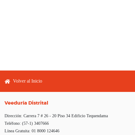
Footer menu
Volver al Inicio
Veeduría Distrital
Dirección:
Carrera 7 # 26 - 20 Piso 34 Edificio Tequendama
Teléfono:
(57-1) 3407666
Línea Gratuita:
01 8000 124646