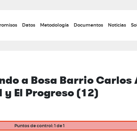
Pasar
al
contenido
n navigation
omisos
Datos
Metodología
Documentos
Noticias
So
principal
do a Bosa Barrio Carlos Al
 y El Progreso (12)
Puntos de control: 1 de 1