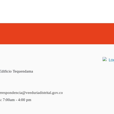
 Edificio Tequendama
rrespondencia@veeduriadistrital.gov.co
s: 7:00am - 4:00 pm