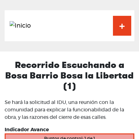
Pasar
al
contenido
principal
Recorrido Escuchando a
Bosa Barrio Bosa la Libertad
(1)
Se hará la solicitud al IDU, una reunión con la
comunidad para explicar la funcionabilidad de la
obra, y las razones del cierre de esas calles.
Indicador Avance
Puntos de control: 1 de 1