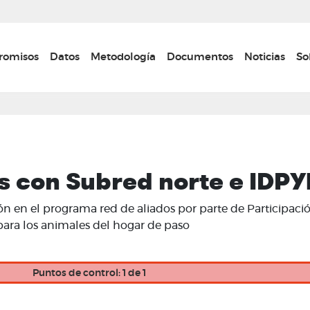
Pasar
al
contenido
n navigation
omisos
Datos
Metodología
Documentos
Noticias
So
principal
s con Subred norte e IDP
ión en el programa red de aliados por parte de Participac
ara los animales del hogar de paso
Puntos de control: 1 de 1