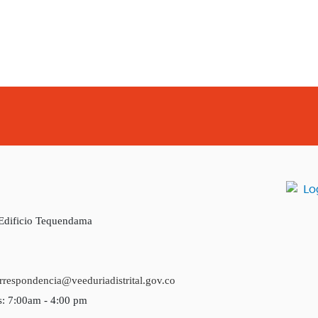
 Edificio Tequendama
rrespondencia@veeduriadistrital.gov.co
s: 7:00am - 4:00 pm