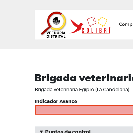
Mai
Compr
Brigada veterinari
Brigada veterinaria Egipto (La Candelaria)
Indicador Avance
Puntos de control