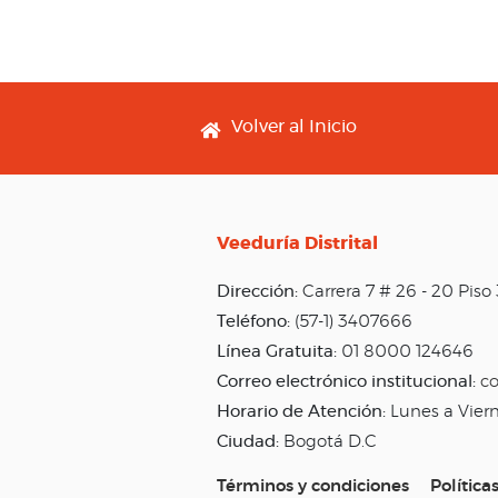
Footer menu
Volver al Inicio
Veeduría Distrital
Dirección:
Carrera 7 # 26 - 20 Pis
Teléfono:
(57-1) 3407666
Línea Gratuita:
01 8000 124646
Correo electrónico institucional:
co
Horario de Atención:
Lunes a Vier
Ciudad:
Bogotá D.C
Términos y condiciones
Política