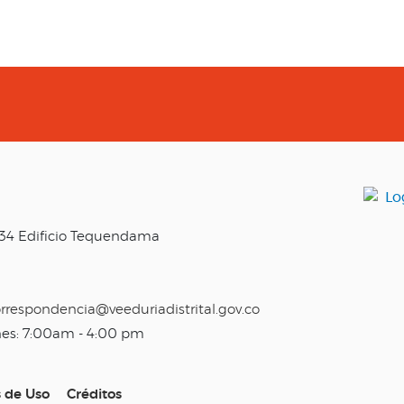
o 34 Edificio Tequendama
rrespondencia@veeduriadistrital.gov.co
nes: 7:00am - 4:00 pm
s de Uso
Créditos