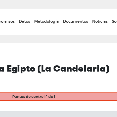
Pasar
al
contenido
n navigation
omisos
Datos
Metodología
Documentos
Noticias
So
principal
a Egipto (La Candelaria)
Puntos de control: 1 de 1