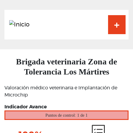
Pasar
al
contenido
principal
Brigada veterinaria Zona de
Tolerancia Los Mártires
Valoración médico veterinaria e Implantación de
Microchip
Indicador Avance
Puntos de control: 1 de 1