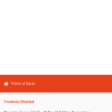
Footer menu
Volver al Inicio
Veeduría Distrital