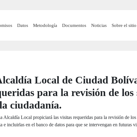
Pasar
al
contenido
 navigation
omisos
Datos
Metodología
Documentos
Noticias
Sobre el sitio
principal
lcaldía Local de Ciudad Bolíva
equeridas para la revisión de lo
la ciudadanía.
la Alcaldía Local propiciará las visitas requeridas para la revisión de l
ta e incluirlas en el banco de datos para que se intervengan en futuras v