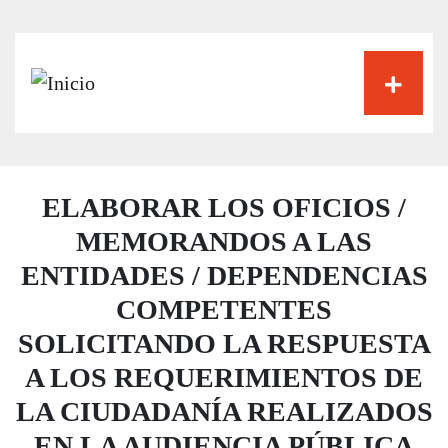
Pasar
al
contenido
principal
ELABORAR LOS OFICIOS /
MEMORANDOS A LAS
ENTIDADES / DEPENDENCIAS
COMPETENTES
SOLICITANDO LA RESPUESTA
A LOS REQUERIMIENTOS DE
LA CIUDADANÍA REALIZADOS
EN LA AUDIENCIA PÚBLICA