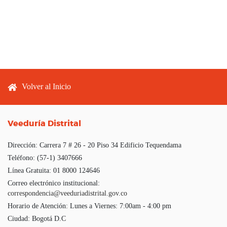
Footer menu
Volver al Inicio
Veeduría Distrital
Dirección:
Carrera 7 # 26 - 20 Piso 34 Edificio Tequendama
Teléfono:
(57-1) 3407666
Línea Gratuita:
01 8000 124646
Correo electrónico institucional:
correspondencia@veeduriadistrital.gov.co
Horario de Atención:
Lunes a Viernes: 7:00am - 4:00 pm
Ciudad:
Bogotá D.C