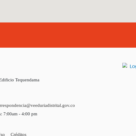
 Edificio Tequendama
rrespondencia@veeduriadistrital.gov.co
s: 7:00am - 4:00 pm
Uso
Créditos