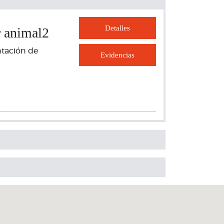
Detalles
r animal2
ntación de
Evidencias