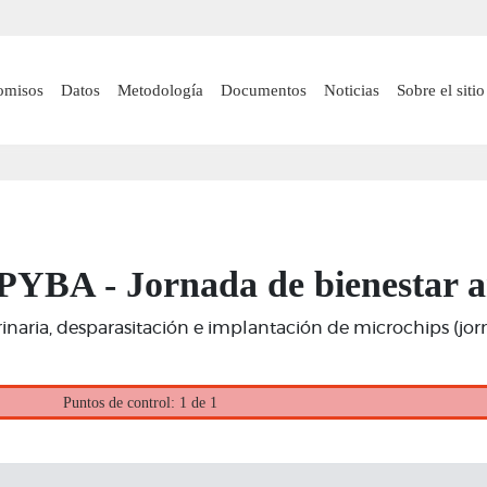
Pasar
al
contenido
 navigation
omisos
Datos
Metodología
Documentos
Noticias
Sobre el sitio
principal
IDPYBA - Jornada de bienestar 
erinaria, desparasitación e implantación de microchips (jo
Puntos de control: 1 de 1