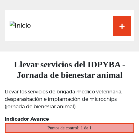
Pasar
al
contenido
principal
Llevar servicios del IDPYBA -
Jornada de bienestar animal
Llevar los servicios de brigada médico veterinaria,
desparasitación e implantación de microchips
(jornada de bienestar animal)
Indicador Avance
Puntos de control: 1 de 1