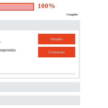
100%
Cumplido
Detalles
o
compromiso
Evidencias