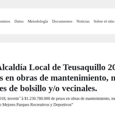
Pasar
al
contenido
 navigation
omisos
Datos
Metodología
Documentos
Noticias
Sobre el sitio
principal
lcaldía Local de Teusaquillo 20
os en obras de mantenimiento, 
 de bolsillo y/o vecinales.
2018, invertir´´á $1.230.780.000 de pesos en obras de mantenimiento, m
lo Mejores Parques Recreativos y Deportivos”