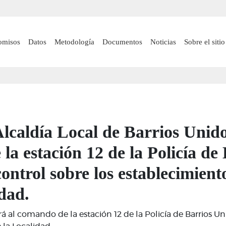
Pasar
al
contenido
 navigation
omisos
Datos
Metodología
Documentos
Noticias
Sobre el sitio
principal
lcaldía Local de Barrios Unido
 la estación 12 de la Policía d
control sobre los establecimien
dad.
rá al comando de la estación 12 de la Policía de Barrios Uni