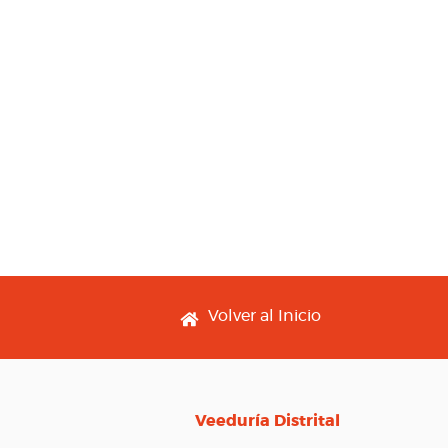
Footer menu
Volver al Inicio
Veeduría Distrital