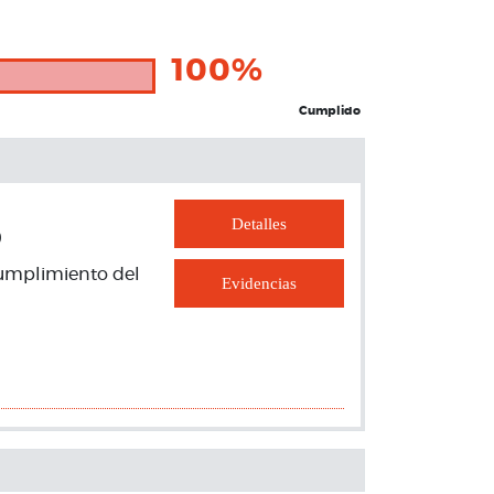
100%
Cumplido
Detalles
o
cumplimiento del
Evidencias