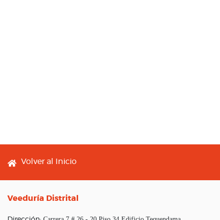
Footer menu
Volver al Inicio
Veeduría Distrital
Carrera 7 # 26 - 20 Piso 34 Edificio Tequendama
Dirección: