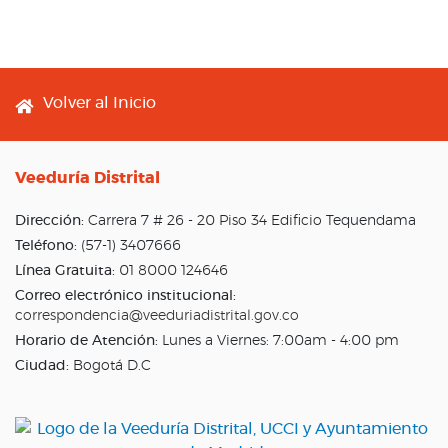
Footer menu
Volver al Inicio
Veeduría Distrital
Dirección:
Carrera 7 # 26 - 20 Piso 34 Edificio Tequendama
Teléfono:
(57-1) 3407666
Línea Gratuita:
01 8000 124646
Correo electrónico institucional:
correspondencia@veeduriadistrital.gov.co
Horario de Atención:
Lunes a Viernes: 7:00am - 4:00 pm
Ciudad:
Bogotá D.C