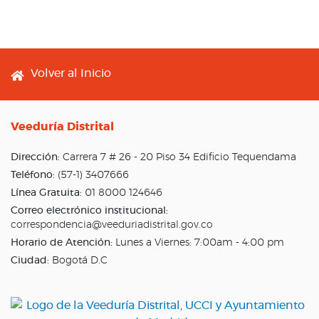
Footer menu
Volver al Inicio
Veeduría Distrital
Dirección:
Carrera 7 # 26 - 20 Piso 34 Edificio Tequendama
Teléfono:
(57-1) 3407666
Línea Gratuita:
01 8000 124646
Correo electrónico institucional:
correspondencia@veeduriadistrital.gov.co
Horario de Atención:
Lunes a Viernes: 7:00am - 4:00 pm
Ciudad:
Bogotá D.C