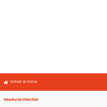
Footer menu
Volver al Inicio
Veeduría Distrital