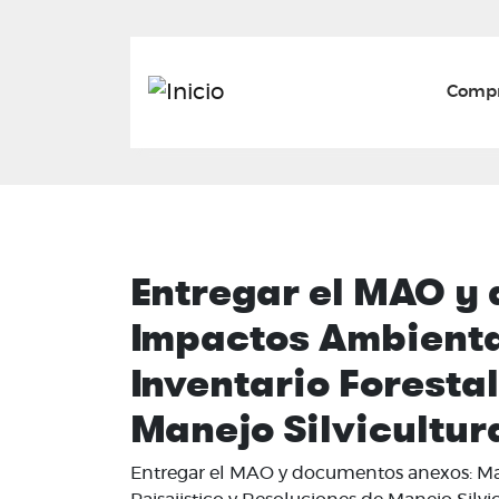
Mai
Compr
Entregar el MAO y
Impactos Ambiental
Inventario Forestal
Manejo Silvicultu
Entregar el MAO y documentos anexos: Matr