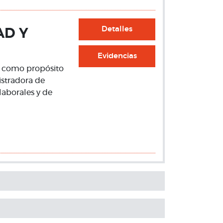
Detalles
AD Y
Evidencias
ne como propósito
istradora de
laborales y de