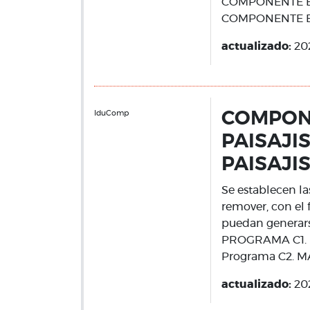
COMPONENTE B
COMPONENTE B
actualizado:
20
IduComp
COMPONE
PAISAJI
PAISAJI
Se establecen l
remover, con el 
puedan generarse
PROGRAMA C1.
Programa C2. 
actualizado:
20