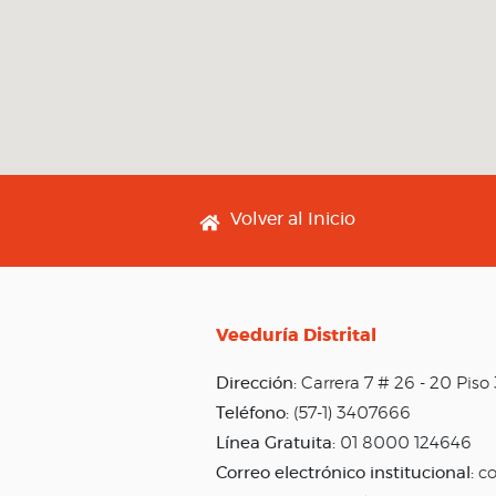
Footer menu
Volver al Inicio
Veeduría Distrital
Dirección:
Carrera 7 # 26 - 20 Pis
Teléfono:
(57-1) 3407666
Línea Gratuita:
01 8000 124646
Correo electrónico institucional:
co