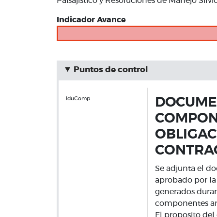
Paisajistico y Resoluciones de Manejo Si
Indicador Avance
Puntos de control
IduComp
DOCUMEN
COMPONE
OBLIGAC
CONTRA
Se adjunta el d
aprobado por la 
generados durant
componentes amb
El proposito de