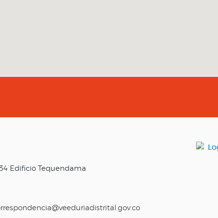
o 34 Edificio Tequendama
rrespondencia@veeduriadistrital.gov.co