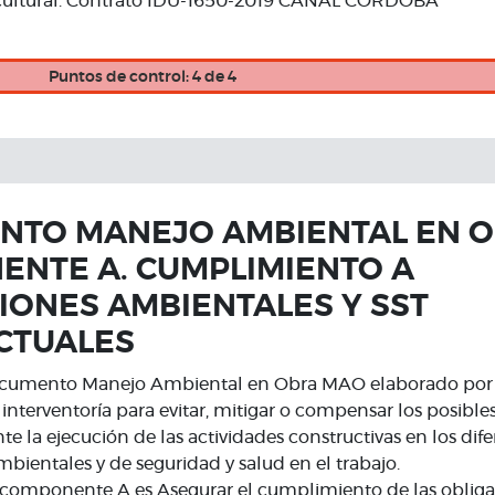
lvicultural. Contrato IDU-1650-2019 CANAL C´ÓRDOBA
Puntos de control: 4 de 4
TO MANEJO AMBIENTAL EN O
NTE A. CUMPLIMIENTO A
IONES AMBIENTALES Y SST
CTUALES
ocumento Manejo Ambiental en Obra MAO elaborado por e
interventoría para evitar, mitigar o compensar los posibl
e la ejecución de las actividades constructivas en los dife
ientales y de seguridad y salud en el trabajo.
l componente A es Asegurar el cumplimiento de las oblig