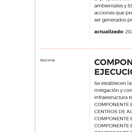
ambientales y SS
acciones que pr
ser generados pr
actualizado:
20
IduComp
COMPONE
EJECUCI
Se establecen la
mitigación y co
infraestructura 
COMPONENTE B1
CENTROS DE A
COMPONENTE B
COMPONENTE B