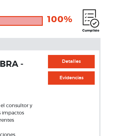
100%
Cumplido
Detalles
BRA -
Evidencias
l consultor y
es impactos
rentes
aciones