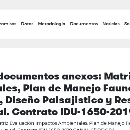
Pasar
al
contenido
n navigation
omisos
Datos
Metodología
Documentos
Noticias
So
principal
 documentos anexos: Matr
es, Plan de Manejo Fauna
, Diseño Paisajistico y R
ral. Contrato IDU-1650-
iz Evaluación Impactos Ambientales, Plan de Manejo Fauna