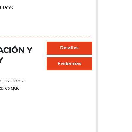
DEROS
Detalles
ACIÓN Y
Y
Evidencias
egetación a
tales que