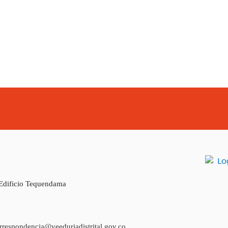
 Edificio Tequendama
rrespondencia@veeduriadistrital.gov.co