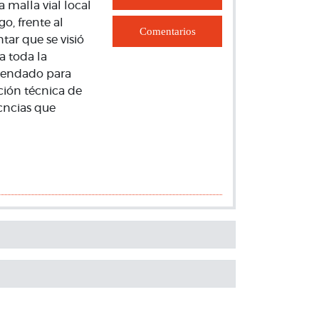
 malla vial local
o, frente al
Comentarios
ar que se visió
a toda la
agendado para
ción técnica de
écncias que