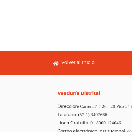
Footer menu
Volver al Inicio
Veeduría Distrital
Carrera 7 # 26 - 20 Piso 34
Dirección:
(57-1) 3407666
Teléfono:
01 8000 124646
Línea Gratuita:
co
Correo electrónico institucional: