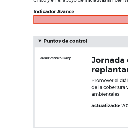
Chico y en el apoyo de iniciativas ambient
Indicador Avance
Puntos de control
JardinBotanicoComp
Jornada 
replanta
Promover el diá
de la cobertura 
ambientales
actualizado:
20